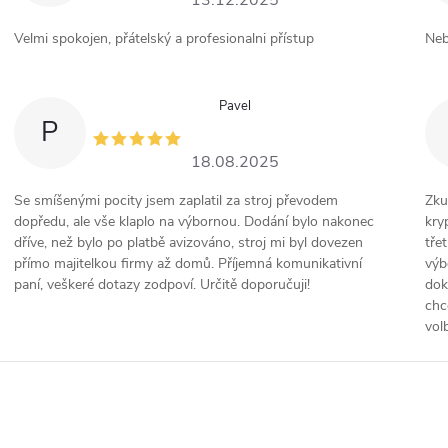
13.12.2025
Velmi spokojen, přátelský a profesionalni přístup
Neb
Pavel
P
18.08.2025
Se smíšenými pocity jsem zaplatil za stroj převodem
Zku
dopředu, ale vše klaplo na výbornou. Dodání bylo nakonec
kry
dříve, než bylo po platbě avizováno, stroj mi byl dovezen
tře
přímo majitelkou firmy až domů. Příjemná komunikativní
výb
paní, veškeré dotazy zodpoví. Určitě doporučuji!
dok
chc
vol