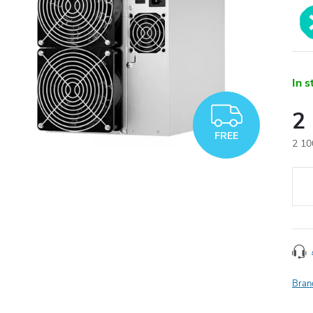
In s
FREE
2
FREE
2 10
Meas
price
Bran