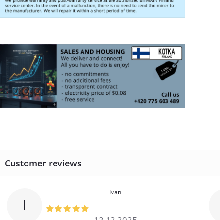
Ivan
I