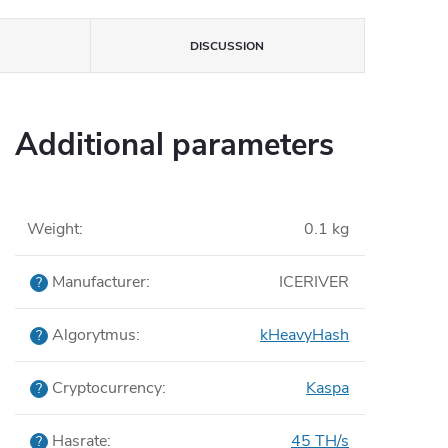
DISCUSSION
Additional parameters
Weight
:
0.1 kg
Manufacturer
:
ICERIVER
?
Algorytmus
:
kHeavyHash
?
Cryptocurrency
:
Kaspa
?
Hasrate
:
45 TH/s
?