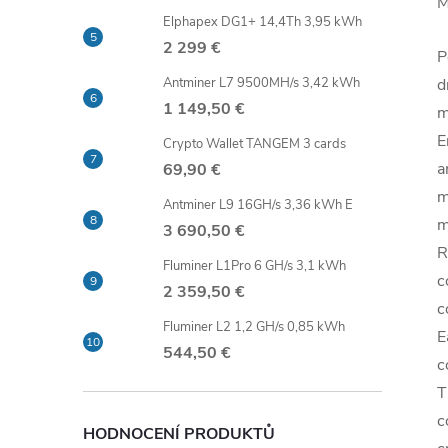
M
Elphapex DG1+ 14,4Th 3,95 kWh
2 299 €
P
Antminer L7 9500MH/s 3,42 kWh
d
1 149,50 €
m
E
Crypto Wallet TANGEM 3 cards
a
69,90 €
m
Antminer L9 16GH/s 3,36 kWh E
m
3 690,50 €
R
Fluminer L1Pro 6 GH/s 3,1 kWh
c
2 359,50 €
c
Fluminer L2 1,2 GH/s 0,85 kWh
E
544,50 €
c
T
c
HODNOCENÍ PRODUKTŮ