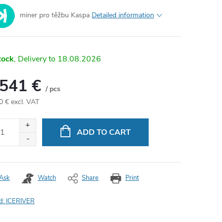
miner pro těžbu Kaspa
Detailed information
tock
18.08.2026
 541 €
/ pcs
0 € excl. VAT
ure
:
ADD TO CART
Ask
Watch
Share
Print
d:
ICERIVER