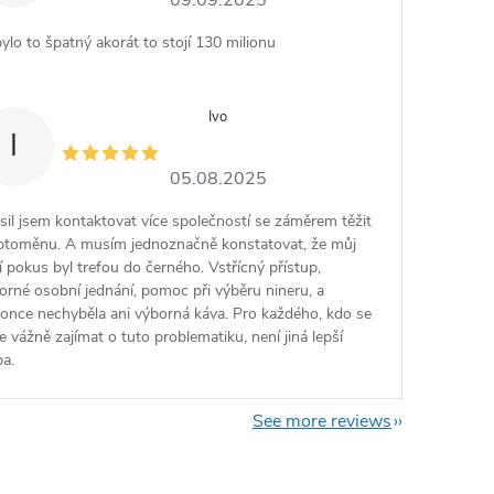
09.09.2025
ylo to špatný akorát to stojí 130 milionu
Ivo
I
05.08.2025
sil jsem kontaktovat více společností se záměrem těžit
ptoměnu. A musím jednoznačně konstatovat, že můj
tí pokus byl trefou do černého. Vstřícný přístup,
orné osobní jednání, pomoc při výběru nineru, a
once nechyběla ani výborná káva. Pro každého, kdo se
e vážně zajímat o tuto problematiku, není jiná lepší
ba.
See more reviews