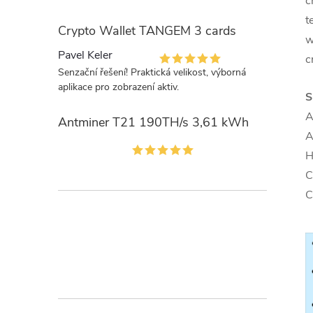
c
t
Crypto Wallet TANGEM 3 cards
w
Pavel Keler
c
Senzační řešení! Praktická velikost, výborná
aplikace pro zobrazení aktiv.
S
A
Antminer T21 190TH/s 3,61 kWh
A
H
C
C