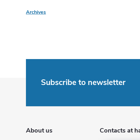
Archives
F
Subscribe to newsletter
o
o
t
About us
Contacts at h