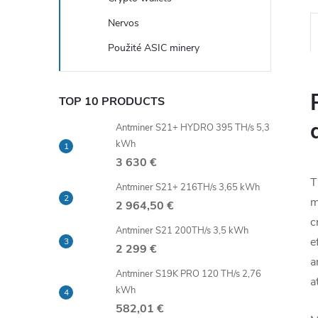
Nervos
Použité ASIC minery
TOP 10 PRODUCTS
Antminer S21+ HYDRO 395 TH/s 5,3
kWh
3 630 €
T
Antminer S21+ 216TH/s 3,65 kWh
m
2 964,50 €
c
Antminer S21 200TH/s 3,5 kWh
e
2 299 €
a
Antminer S19K PRO 120 TH/s 2,76
a
kWh
582,01 €