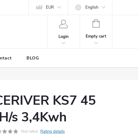
EUR
English
SHOPPING
CART
Empty cart
Login
ntact
BLOG
CERIVER KS7 45
H/s 3,4Kwh
Not rated
Rating details