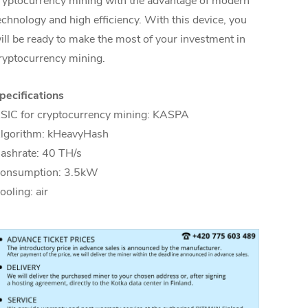
ryptocurrency mining with the advantage of modern
echnology and high efficiency. With this device, you
ill be ready to make the most of your investment in
ryptocurrency mining.
pecifications
SIC for cryptocurrency mining: KASPA
lgorithm: kHeavyHash
ashrate: 40 TH/s
onsumption: 3.5kW
ooling: air