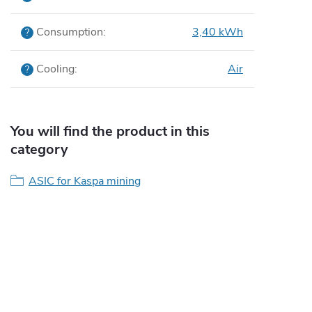
Consumption
:
3,40 kWh
?
Cooling
:
Air
?
You will find the product in this
category
ASIC for Kaspa mining