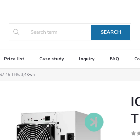
SEARCH
Price list
Case study
Inquiry
FAQ
Co
S7 45 TH/s 3,4Kwh
I
T