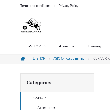
Skip
Terms and conditions
Privacy Policy
to
content
E-SHOP
About us
Housing
E-SHOP
ASIC for Kaspa mining
ICERIVER K
Home
S
Skip
Categories
categories
i
E-SHOP
d
Accessories