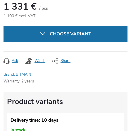
1 331 €
/ pcs
1 100 € excl. VAT
Measure
price:
CHOOSE VARIANT
Ask
Watch
Share
Brand:
BITMAIN
Warranty
:
2 years
Delivery time: 10 days
In stock