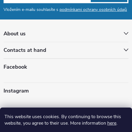
o
Vložením e-mailu souhlasíte s
podmínkami ochrany osobních údajů
o
t
About us
e
Contacts at hand
r
Facebook
Instagram
This website uses cookies. By continuing to browse this
website, you agree to their use. More information
here
.