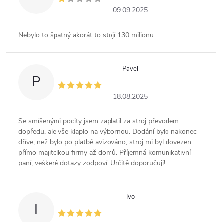
09.09.2025
Nebylo to špatný akorát to stojí 130 milionu
Pavel
P
18.08.2025
Se smíšenými pocity jsem zaplatil za stroj převodem
dopředu, ale vše klaplo na výbornou. Dodání bylo nakonec
dříve, než bylo po platbě avizováno, stroj mi byl dovezen
přímo majitelkou firmy až domů. Příjemná komunikativní
paní, veškeré dotazy zodpoví. Určitě doporučuji!
Ivo
I