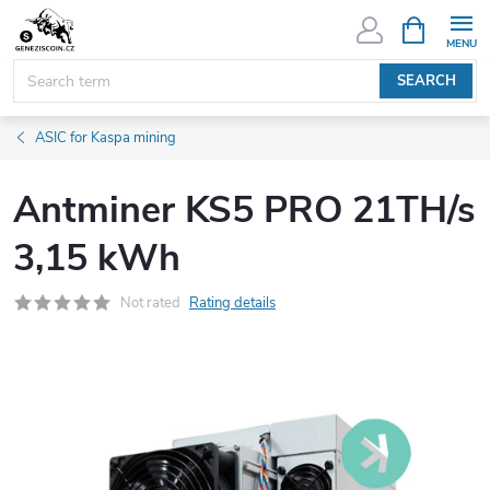
Skip
SHOPPIN
CART
to
content
SEARCH
ASIC for Kaspa mining
Antminer KS5 PRO 21TH/s
3,15 kWh
Not rated
Rating details