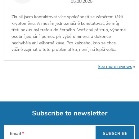
05.08.2025
Zkusil jsem kontaktovat více společností se záměrem těžit
kryptoměnu. A musím jednoznačně konstatovat, že můj
třetí pokus byl trefou do černého. Vstřícný přístup, výborné
osobní jednání, pomoc při výběru nineru, a dokonce
nechyběla ani výborná káva. Pro každého, kdo se chce
vážně zajímat o tuto problematiku, není jiná lepší volba.
See more reviews
Subscribe to newsletter
F
Email
SUBSCRIBE