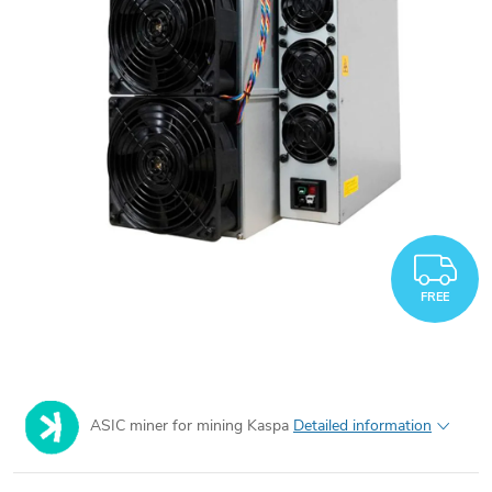
F
FREE
ASIC miner for mining Kaspa
Detailed information