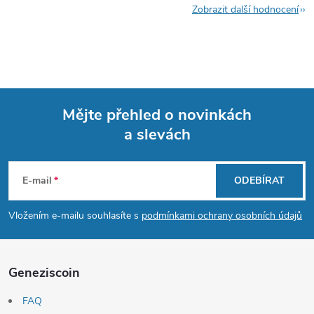
Zobrazit další hodnocení
Mějte přehled o novinkách
a slevách
Z
á
E-mail
ODEBÍRAT
p
Vložením e-mailu souhlasíte s
podmínkami ochrany osobních údajů
a
Geneziscoin
t
FAQ