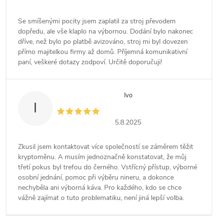
Se smíšenými pocity jsem zaplatil za stroj převodem
dopředu, ale vše klaplo na výbornou. Dodání bylo nakonec
dříve, než bylo po platbě avizováno, stroj mi byl dovezen
přímo majitelkou firmy až domů. Příjemná komunikativní
paní, veškeré dotazy zodpoví. Určitě doporučuji!
Ivo
I
5.8.2025
Zkusil jsem kontaktovat více společností se záměrem těžit
kryptoměnu. A musím jednoznačně konstatovat, že můj
třetí pokus byl trefou do černého. Vstřícný přístup, výborné
osobní jednání, pomoc při výběru nineru, a dokonce
nechyběla ani výborná káva. Pro každého, kdo se chce
vážně zajímat o tuto problematiku, není jiná lepší volba.