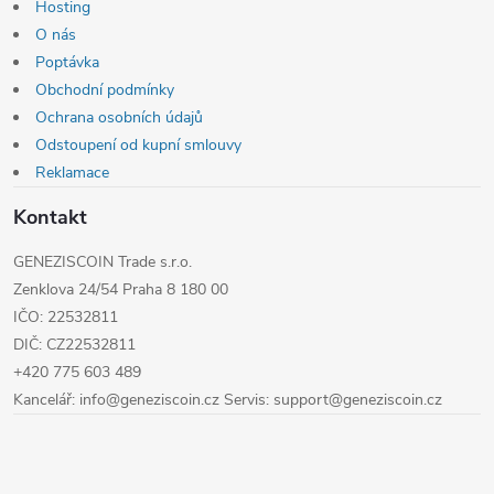
í
Hosting
O nás
Poptávka
Obchodní podmínky
Ochrana osobních údajů
Odstoupení od kupní smlouvy
Reklamace
Kontakt
GENEZISCOIN Trade s.r.o.
Zenklova 24/54 Praha 8 180 00
IČO: 22532811
DIČ: CZ22532811
+420 775 603 489
Kancelář: info@geneziscoin.cz Servis: support@geneziscoin.cz