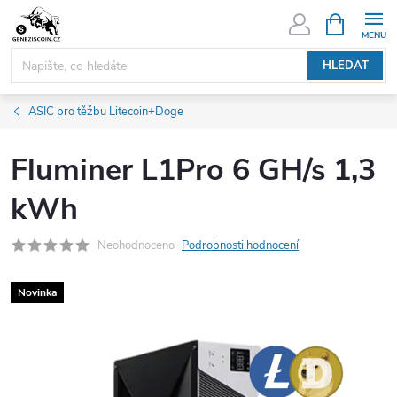
Přejít
NÁKUPNÍ
KOŠÍK
na
obsah
HLEDAT
ASIC pro těžbu Litecoin+Doge
Fluminer L1Pro 6 GH/s 1,3
kWh
Neohodnoceno
Podrobnosti hodnocení
Novinka