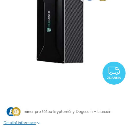
Z
ZDARMA
miner pro těžbu
kryptoměny Dogecoin + Litecoin
Detailní informace