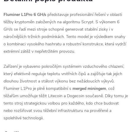
Fluminer L1Pro 6 GH/s
představuje profesionální řešení v oblasti
těžby kryptoměn založených na algoritmu Scrypt. S výkonem 6
GH/s se řadí mezi stroje schopné generovat stabilní zisky i v
náročnějších tržních podmínkách. Tento model je výsledkem snahy
o kombinaci vysokého hashratu a robustní konstrukce, která vydrží
extrémní zátěž v nepřetržitém provozu.
Zařízení je vybaveno pokročilým systémem vzduchového chlazení,
který efektivně reguluje teplotu vnitřních čipů a zajišťuje tak jejich
dlouhou životnost a stálost výkonu bez nežádoucích výkyvů.
Fluminer L1Pro je plně kompatibilní s
merged miningem
, což
těžařům umožňuje těžit Litecoin a Dogecoin současně. Díky tomu je
tento stroj strategickou volbou pro každého, kdo chce budovat
nebo rozšiřovat svou těžební infrastrukturu na prověřené a
spolehlivé technologii.