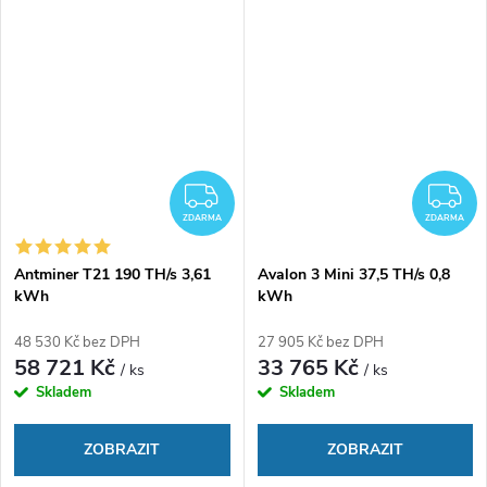
ZDARMA
Z
ZDARMA
ZDARMA
Antminer T21 190 TH/s 3,61
Avalon 3 Mini 37,5 TH/s 0,8
kWh
kWh
48 530 Kč bez DPH
27 905 Kč bez DPH
58 721 Kč
33 765 Kč
/ ks
/ ks
Skladem
Skladem
ZOBRAZIT
ZOBRAZIT