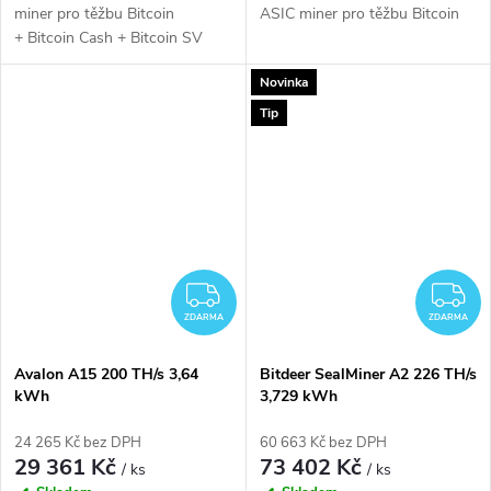
miner pro těžbu Bitcoin
ASIC miner pro těžbu Bitcoin
+ Bitcoin Cash + Bitcoin SV
Novinka
Tip
ZDARMA
Z
ZDARMA
ZDARMA
Avalon A15 200 TH/s 3,64
Bitdeer SealMiner A2 226 TH/s
kWh
3,729 kWh
24 265 Kč bez DPH
60 663 Kč bez DPH
29 361 Kč
73 402 Kč
/ ks
/ ks