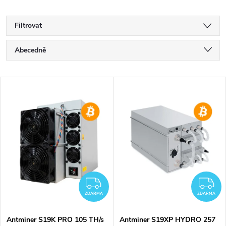
Filtrovat
Ř
Abecedně
a
Nejlevnější
V
Nejdražší
z
ý
Nejprodávanější
e
p
n
i
í
s
ZDARMA
Z
p
ZDARMA
ZDARMA
p
Antminer S19K PRO 105 TH/s
Antminer S19XP HYDRO 257