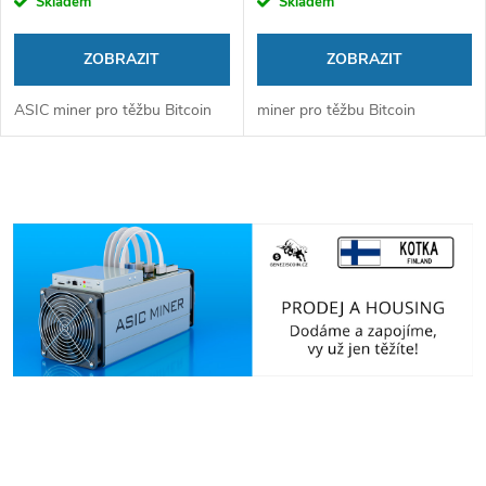
Skladem
Skladem
ZOBRAZIT
ZOBRAZIT
ASIC miner pro těžbu Bitcoin
miner pro těžbu Bitcoin
O
v
l
á
d
a
c