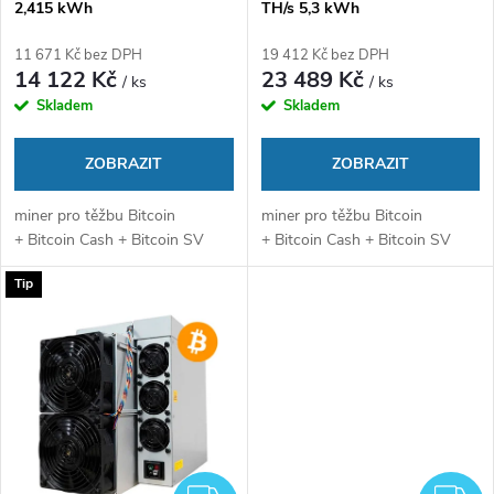
r
2,415 kWh
TH/s 5,3 kWh
r
o
11 671 Kč bez DPH
19 412 Kč bez DPH
o
14 122 Kč
23 489 Kč
/ ks
/ ks
d
Skladem
Skladem
d
u
ZOBRAZIT
ZOBRAZIT
u
k
miner pro těžbu Bitcoin
miner pro těžbu Bitcoin
k
+ Bitcoin Cash + Bitcoin SV
+ Bitcoin Cash + Bitcoin SV
t
Tip
t
ů
ů