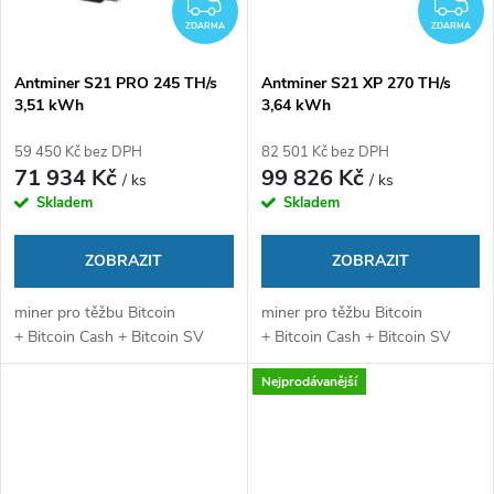
ZDARMA
Z
ZDARMA
ZDARMA
Antminer S21 PRO 245 TH/s
Antminer S21 XP 270 TH/s
3,51 kWh
3,64 kWh
59 450 Kč bez DPH
82 501 Kč bez DPH
71 934 Kč
99 826 Kč
/ ks
/ ks
Skladem
Skladem
ZOBRAZIT
ZOBRAZIT
miner pro těžbu Bitcoin
miner pro těžbu Bitcoin
+ Bitcoin Cash + Bitcoin SV
+ Bitcoin Cash + Bitcoin SV
Nejprodávanější