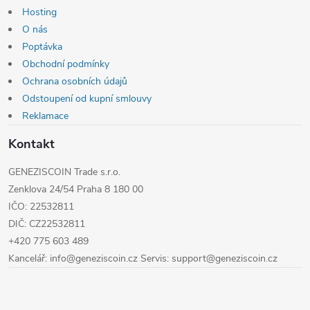
u
í
Hosting
O nás
Poptávka
Obchodní podmínky
Ochrana osobních údajů
Odstoupení od kupní smlouvy
Reklamace
Kontakt
GENEZISCOIN Trade s.r.o.
Zenklova 24/54 Praha 8 180 00
IČO: 22532811
DIČ: CZ22532811
+420 775 603 489
Kancelář: info@geneziscoin.cz Servis: support@geneziscoin.cz