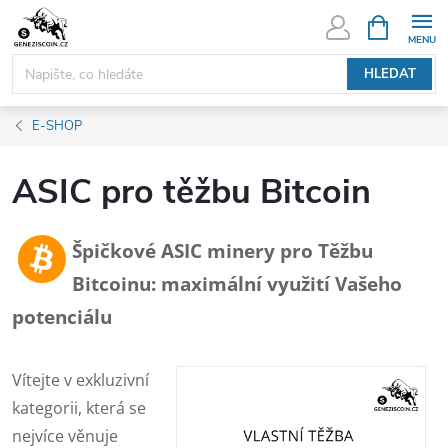
Přejít
NÁKUPNÍ
KOŠÍK
na
obsah
HLEDAT
E-SHOP
ASIC pro těžbu Bitcoin
Špičkové ASIC minery pro Těžbu
Bitcoinu: maximální využití Vašeho
potenciálu
Vítejte v exkluzivní
kategorii, která se
nejvíce věnuje