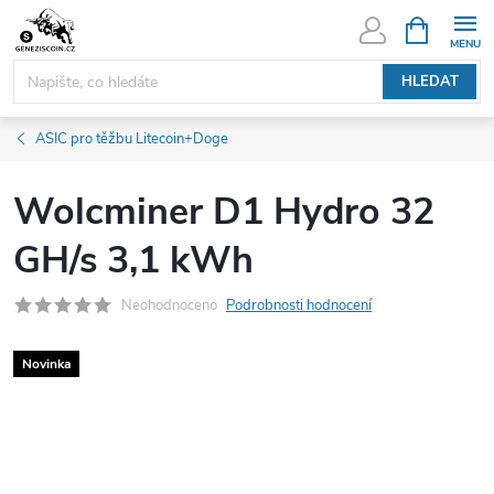
Přejít
NÁKUPNÍ
KOŠÍK
na
obsah
HLEDAT
ASIC pro těžbu Litecoin+Doge
Wolcminer D1 Hydro 32
GH/s 3,1 kWh
Neohodnoceno
Podrobnosti hodnocení
Novinka