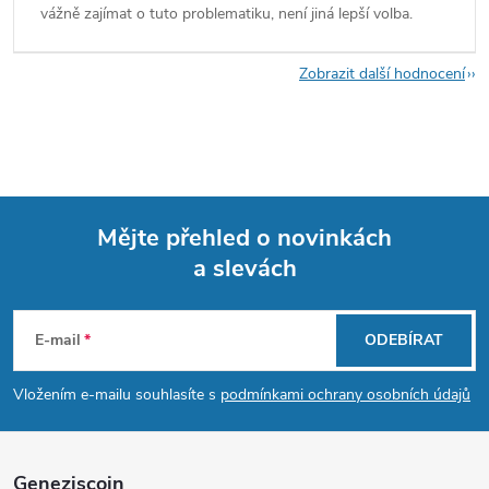
vážně zajímat o tuto problematiku, není jiná lepší volba.
Zobrazit další hodnocení
Mějte přehled o novinkách
a slevách
Z
á
E-mail
ODEBÍRAT
p
Vložením e-mailu souhlasíte s
podmínkami ochrany osobních údajů
a
Geneziscoin