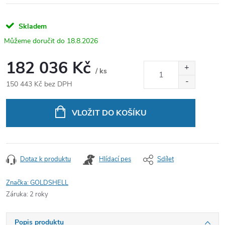
Skladem
18.8.2026
182 036 Kč
/ ks
150 443 Kč bez DPH
Měrná
cena:
VLOŽIT DO KOŠÍKU
Dotaz k produktu
Hlídací pes
Sdílet
Značka:
GOLDSHELL
Záruka
:
2 roky
Popis produktu