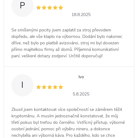
P
18.8.2025
Se smíšenými pocity jsem zaplatil za stroj převodem
dopředu, ale vše klaplo na výbornou. Dodání bylo nakonec
dříve, než bylo po platbě avizováno, stroj mi byl dovezen
přímo majitelkou firmy až domů. Příjemná komunikativní
paní, veškeré dotazy zodpoví. Určitě doporučuji!
Ivo
I
5.8.2025
Zkusil jsem kontaktovat více společností se záměrem těžit
kryptoměnu. A musím jednoznačně konstatovat, že můj
třetí pokus byl trefou do černého. Vstřícný přístup, výborné
osobní jednání, pomoc při výběru nineru, a dokonce
nechyběla ani výborná káva. Pro každého, kdo se chce