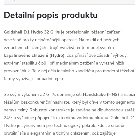
Detailní popis produktu
Goldshell D1 Hydro 32 GH/s
je profesionální těžební zařízení
navržené pro ty nejnáročnější operace. Na rozdíl od běžných
vzduchem chlazených strojů využívá tento model systém
kapalinového chlazení (Hydro)
, což přináší dvě zásadní výhody:
extrémní stabilitu čipů i při maximálním zatížení a výrazně nižší
provozní hluk. To z něj dělá ideálního kandidáta pro moderní těžební
farmy využívající odpadní teplo.
Se svým výkonem 32 GH/s dominuje síti
Handshake (HNS)
a nabízí
těžařům bezkonkurenční hashrate, který byl dříve v tomto segmentu
nemyslitelný. Robustní konstrukce je stavěna na dlouhodobou zátěž
24/7 a vyžaduje připojení k externímu vodnímu okruhu. Goldshell D1
Hydro je synonymem pro technologický pokrok, kde se snoubí
brutální síla s elegantním a tichým chlazením, což zajišťuje