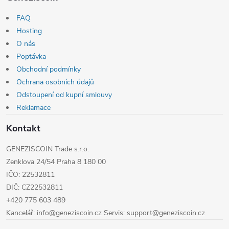
t
FAQ
í
Hosting
O nás
Poptávka
Obchodní podmínky
Ochrana osobních údajů
Odstoupení od kupní smlouvy
Reklamace
Kontakt
GENEZISCOIN Trade s.r.o.
Zenklova 24/54 Praha 8 180 00
IČO: 22532811
DIČ: CZ22532811
+420 775 603 489
Kancelář: info@geneziscoin.cz Servis: support@geneziscoin.cz