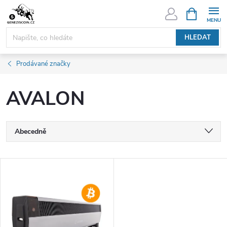
Přejít
NÁKUPNÍ
KOŠÍK
na
obsah
HLEDAT
Prodávané značky
AVALON
Ř
Abecedně
a
Nejlevnější
V
Nejdražší
z
ý
Nejprodávanější
e
p