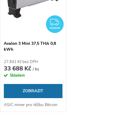
n
i
í
s
ZDARMA
p
ZDARMA
p
Avalon 3 Mini 37,5 TH/s 0,8
r
kWh
r
o
27 841 Kč bez DPH
o
33 688 Kč
/ ks
d
Skladem
d
u
ZOBRAZIT
u
k
ASIC miner pro těžbu Bitcoin
k
t
t
O