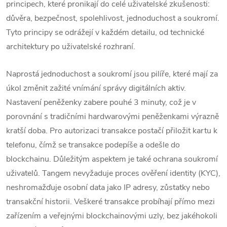
principech, které pronikají do celé uživatelské zkušenosti:
důvěra, bezpečnost, spolehlivost, jednoduchost a soukromí.
Tyto principy se odrážejí v každém detailu, od technické
architektury po uživatelské rozhraní.
Naprostá jednoduchost a soukromí jsou pilíře, které mají za
úkol změnit zažité vnímání správy digitálních aktiv.
Nastavení peněženky zabere pouhé 3 minuty, což je v
porovnání s tradičními hardwarovými peněženkami výrazně
kratší doba.
Pro autorizaci transakce postačí přiložit kartu k
telefonu, čímž se transakce podepíše a odešle do
blockchainu.
Důležitým aspektem je také ochrana soukromí
uživatelů. Tangem nevyžaduje proces ověření identity (KYC),
neshromažďuje osobní data jako IP adresy, zůstatky nebo
transakční historii.
Veškeré transakce probíhají přímo mezi
zařízením a veřejnými blockchainovými uzly, bez jakéhokoli