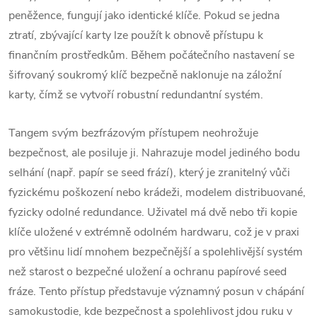
peněžence, fungují jako identické klíče. Pokud se jedna
ztratí, zbývající karty lze použít k obnově přístupu k
finančním prostředkům.
Během počátečního nastavení se
šifrovaný soukromý klíč bezpečně naklonuje na záložní
karty, čímž se vytvoří robustní redundantní systém.
Tangem svým bezfrázovým přístupem neohrožuje
bezpečnost, ale posiluje ji. Nahrazuje model jediného bodu
selhání (např. papír se seed frází), který je zranitelný vůči
fyzickému poškození nebo krádeži, modelem distribuované,
fyzicky odolné redundance. Uživatel má dvě nebo tři kopie
klíče uložené v extrémně odolném hardwaru, což je v praxi
pro většinu lidí mnohem bezpečnější a spolehlivější systém
než starost o bezpečné uložení a ochranu papírové seed
fráze. Tento přístup představuje významný posun v chápání
samokustodie, kde bezpečnost a spolehlivost jdou ruku v