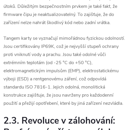
útoků.
Důležitým bezpečnostním prvkem je také fakt, že
firmware čipu je neaktualizovatelný. To zajišťuje, že do
zařízení nelze nahrát škodlivý kód nebo zadní vrátka.
Tangem karty se vyznačují mimořádnou fyzickou odolností.
Jsou certifikovány IP69K, což je nejvyšší stupeň ochrany
proti vniknutí vody a prachu.
Jsou také odolné vůči
extrémním teplotám (od -25 °C do +50 °C),
elektromagnetickým impulsům (EMP), elektrostatickému
výboji (ESD) a rentgenovému záření, což odpovídá
standardu ISO 7816-1.
Jejich odolná, monolitická
konstrukce zajišťuje, že jsou navrženy pro každodenní
použití a přežijí opotřebení, které by jiná zařízení nezvládla.
2.3. Revoluce v zálohování: