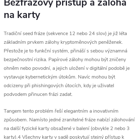
Bezfrázový přístup a záloha
na karty
Tradiční seed fráze (sekvence 12 nebo 24 slov) je již léta
základním prvkem zálohy kryptoměnových peněženek.
Přestože je to funkční systém, přináší s sebou významná
bezpečnostní rizika.
Papírové zálohy mohou být zničeny
ohněm nebo povodní, a jejich uložení v digitální podobě je
vystavuje kybernetickým útokům.
Navíc mohou být
odcizeny při phishingových útocích, kdy je uživatel
podvodem přinucen frázi zadat.
Tangem tento problém řeší elegantním a inovativním
způsobem. Namísto jedné zranitelné fráze nabízí zálohování
na další fyzické karty obsažené v balení (obvykle 2 nebo 3
karty).
4
Všechny karty v sadě poskytují stejný přístup k