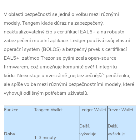
V oblasti bezpečnosti se jedná o volbu mezi různými
modely. Tangem klade důraz na zabezpečený,
neaktualizovatelný čip s certifikací EAL6+ a na robustní
zabezpečení mobilní aplikace.
Ledger používá svůj vlastní
operační systém (BOLOS) a bezpečný prvek s certifikací
EAL5+
, zatímco Trezor se pyšní zcela open-source
firmwarem, což umožňuje komunitě ověřit integritu
kódu.
Neexistuje univerzálně „nejbezpečnější“ peněženka,
ale spíše volba mezi různými bezpečnostními modely, které
vyhovují odlišným potřebám uživatelů.
Funkce
Tangem Wallet
Ledger Wallet
Trezor Wallet
Delší,
Delší,
Doba
vyžaduje
vyžaduje
1–3 minuty