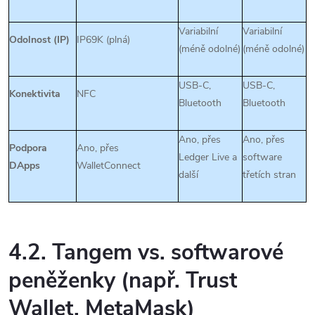
Variabilní
Variabilní
Odolnost (IP)
IP69K (plná)
(méně odolné)
(méně odolné)
USB-C,
USB-C,
Konektivita
NFC
Bluetooth
Bluetooth
Ano, přes
Ano, přes
Podpora
Ano, přes
Ledger Live a
software
DApps
WalletConnect
další
třetích stran
4.2. Tangem vs. softwarové
peněženky (např. Trust
Wallet, MetaMask)