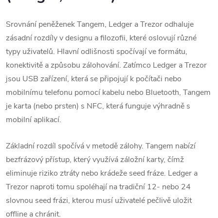
Srovnání peněženek Tangem, Ledger a Trezor odhaluje
zásadní rozdíly v designu a filozofii, které oslovují různé
typy uživatelů.
Hlavní odlišnosti spočívají ve formátu,
konektivitě a způsobu zálohování. Zatímco Ledger a Trezor
jsou USB zařízení, která se připojují k počítači nebo
mobilnímu telefonu pomocí kabelu nebo Bluetooth, Tangem
je karta (nebo prsten) s NFC, která funguje výhradně s
mobilní aplikací.
Základní rozdíl spočívá v metodě zálohy. Tangem nabízí
bezfrázový přístup, který využívá záložní karty, čímž
eliminuje riziko ztráty nebo krádeže seed fráze.
Ledger a
Trezor naproti tomu spoléhají na tradiční 12- nebo 24
slovnou seed frázi, kterou musí uživatelé pečlivě uložit
offline a chránit.