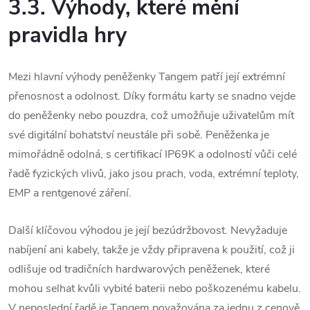
3.3. Výhody, které mění
pravidla hry
Mezi hlavní výhody peněženky Tangem patří její extrémní
přenosnost a odolnost. Díky formátu karty se snadno vejde
do peněženky nebo pouzdra, což umožňuje uživatelům mít
své digitální bohatství neustále při sobě.
Peněženka je
mimořádně odolná, s certifikací IP69K a odolností vůči celé
řadě fyzických vlivů, jako jsou prach, voda, extrémní teploty,
EMP a rentgenové záření.
Další klíčovou výhodou je její bezúdržbovost. Nevyžaduje
nabíjení ani kabely, takže je vždy připravena k použití, což ji
odlišuje od tradičních hardwarových peněženek, které
mohou selhat kvůli vybité baterii nebo poškozenému kabelu.
V neposlední řadě je Tangem považována za jednu z cenově