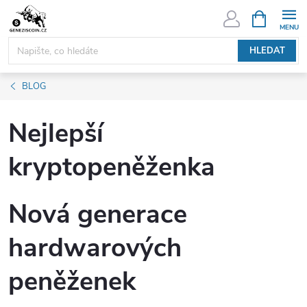
Přejít
NÁKUPNÍ
KOŠÍK
na
obsah
HLEDAT
BLOG
Nejlepší
kryptopeněženka
Nová generace
hardwarových
peněženek