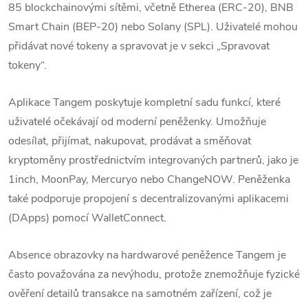
85 blockchainovými sítěmi, včetně Etherea (ERC-20), BNB
Smart Chain (BEP-20) nebo Solany (SPL).
Uživatelé mohou
přidávat nové tokeny a spravovat je v sekci „Spravovat
tokeny“.
Aplikace Tangem poskytuje kompletní sadu funkcí, které
uživatelé očekávají od moderní peněženky. Umožňuje
odesílat, přijímat, nakupovat, prodávat a směňovat
kryptoměny prostřednictvím integrovaných partnerů, jako je
1inch, MoonPay, Mercuryo nebo ChangeNOW.
Peněženka
také podporuje propojení s decentralizovanými aplikacemi
(DApps) pomocí WalletConnect.
Absence obrazovky na hardwarové peněžence Tangem je
často považována za nevýhodu, protože znemožňuje fyzické
ověření detailů transakce na samotném zařízení, což je