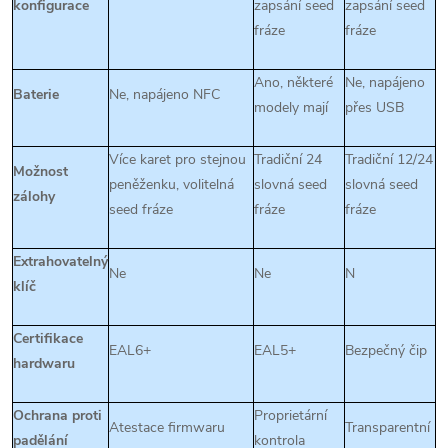
konfigurace
zapsání seed
zapsání seed
fráze
fráze
Ano, některé
Ne, napájeno
Baterie
Ne, napájeno NFC
modely mají
přes USB
Více karet pro stejnou
Tradiční 24
Tradiční 12/24
Možnost
peněženku, volitelná
slovná seed
slovná seed
zálohy
seed fráze
fráze
fráze
Extrahovatelný
Ne
Ne
N
klíč
Certifikace
EAL6+
EAL5+
Bezpečný čip
hardwaru
Ochrana proti
Proprietární
Atestace firmwaru
Transparentní
padělání
kontrola