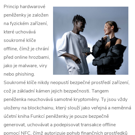
Princip hardwarové
peněženky je založen
na fyzickém zařízení,
které uchovává
soukromé klíče
offline, čímž je chrání
před online hrozbami,
jako je malware, viry
nebo phishing.
Soukromé klíče nikdy neopustí bezpečné prostředí zařízení,
což je základní kámen jejich bezpečnosti.
Tangem
peněženka neuchovává samotné kryptoměny. Ty jsou vždy
uloženy na blockchainu, který slouží jako veřejná a neměnná
účetní kniha
Funkcí peněženky je pouze bezpečně
generovat, uchovávat a podepisovat transakce offline
pomocí NFC, čímž autorizuje pohyb finančních prostředků