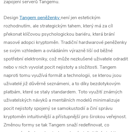
zapojení serverů Tangemu.
Design
Tangem peněženky
není jen estetickým
rozhodnutím, ale strategickým tahem, který má za cíl
překonat klíčovou psychologickou bariéru, která brání
masové adopci kryptoměn. Tradiční hardwarové peněženky
se svým vzhledem a ovládáním výrazně liší od běžné
spotřební elektroniky, což může nezkušené uživatele odradit
nebo v nich vyvolat pocit nejistoty a složitosti. Tangem
naproti tomu využívá formát a technologii, se kterou jsou
uživatelé již důvěrně seznámeni, a to díky bezdotykovým
platbám, které se staly standardem. Toto využití známých
uživatelských návyků a mentálních modelů minimalizuje
pocit nejistoty spojený se samokustodií a činí správu
kryptoměn intuitivnější a přístupnější pro širokou veřejnost.
Změnou formy se tak Tangem snaží redefinovat, co