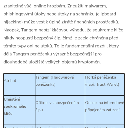
zranitelné vůči online hrozbám.
Zneužití malwarem,
phishingovými útoky nebo útoky na schránku (clipboard
hijacking) může vést k úplné ztrátě finančních prostředků.
Naopak, Tangem nabízí klíčovou výhodu, že soukromé klíče
nikdy neopustí bezpečný čip, čímž je zcela chráněna před
těmito typy online útoků.
To je fundamentální rozdíl, který
dělá Tangem peněženku výrazně bezpečnější pro
dlouhodobé úložiště velkých objemů kryptoměn.
Tangem (Hardwarová
Horká peněženka
Atribut
peněženka)
(např. Trust Wallet)
Umístění
Offline, v zabezpečeném
Online, na internetově
soukromého
čipu
připojeném zařízení
klíče