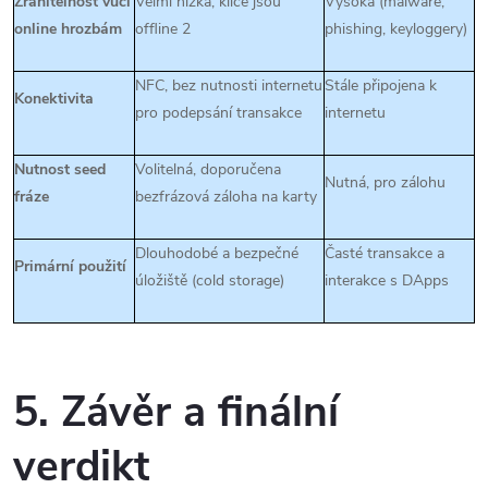
Zranitelnost vůči
Velmi nízká, klíče jsou
Vysoká (malware,
online hrozbám
offline
2
phishing, keyloggery)
NFC, bez nutnosti internetu
Stále připojena k
Konektivita
pro podepsání transakce
internetu
Nutnost seed
Volitelná, doporučena
Nutná, pro zálohu
fráze
bezfrázová záloha na karty
Dlouhodobé a bezpečné
Časté transakce a
Primární použití
úložiště (cold storage)
interakce s DApps
5. Závěr a finální
verdikt