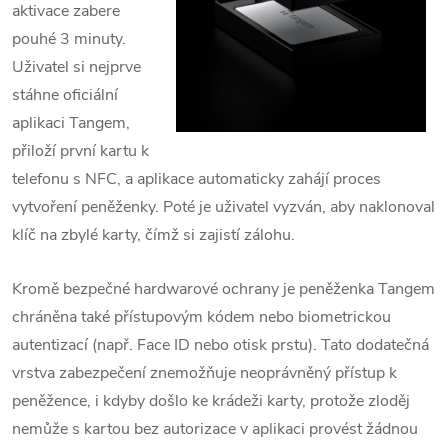
aktivace zabere
pouhé 3 minuty.
Uživatel si nejprve
stáhne oficiální
aplikaci Tangem,
přiloží první kartu k
telefonu s NFC, a aplikace automaticky zahájí proces
vytvoření peněženky.
Poté je uživatel vyzván, aby naklonoval
klíč na zbylé karty, čímž si zajistí zálohu.
Kromě bezpečné hardwarové ochrany je peněženka Tangem
chráněna také přístupovým kódem nebo biometrickou
autentizací (např. Face ID nebo otisk prstu).
Tato dodatečná
vrstva zabezpečení znemožňuje neoprávněný přístup k
peněžence, i kdyby došlo ke krádeži karty, protože zloděj
nemůže s kartou bez autorizace v aplikaci provést žádnou