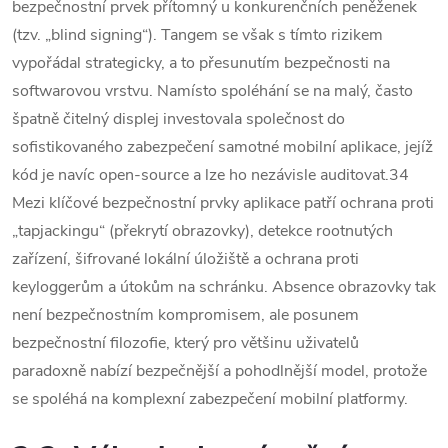
bezpečnostní prvek přítomný u konkurenčních peněženek
(tzv. „blind signing“).
Tangem se však s tímto rizikem
vypořádal strategicky, a to přesunutím bezpečnosti na
softwarovou vrstvu. Namísto spoléhání se na malý, často
špatně čitelný displej investovala společnost do
sofistikovaného zabezpečení samotné mobilní aplikace, jejíž
kód je navíc open-source a lze ho nezávisle auditovat.
34
Mezi klíčové bezpečnostní prvky aplikace patří ochrana proti
„tapjackingu“ (překrytí obrazovky), detekce rootnutých
zařízení, šifrované lokální úložiště a ochrana proti
keyloggerům a útokům na schránku.
Absence obrazovky tak
není bezpečnostním kompromisem, ale posunem
bezpečnostní filozofie, který pro většinu uživatelů
paradoxně nabízí bezpečnější a pohodlnější model, protože
se spoléhá na komplexní zabezpečení mobilní platformy.