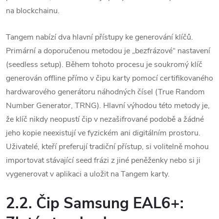
na blockchainu.
Tangem nabízí dva hlavní přístupy ke generování klíčů.
Primární a doporučenou metodou je „bezfrázové“ nastavení
(seedless setup).
Během tohoto procesu je soukromý klíč
generován offline přímo v čipu karty pomocí certifikovaného
hardwarového generátoru náhodných čísel (True Random
Number Generator, TRNG).
Hlavní výhodou této metody je,
že klíč nikdy neopustí čip v nezašifrované podobě a žádné
jeho kopie neexistují ve fyzickém ani digitálním prostoru.
Uživatelé, kteří preferují tradiční přístup, si volitelně mohou
importovat stávající seed frázi z jiné peněženky nebo si ji
vygenerovat v aplikaci a uložit na Tangem karty.
2.2. Čip Samsung EAL6+: